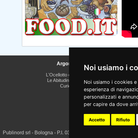
Argomenti
Noi usiamo i c
L'Ocellotto o Ghepardo
Le Abitudini dell'ocelot
Noi usiamo i cookies e 
Curiosità
esperienza di navigazio
personalizzati e annunci
per capire da dove arriv
Accetto
Rifiuto
Publinord srl - Bologna - P.I. 03072200375 - REA BO 262516