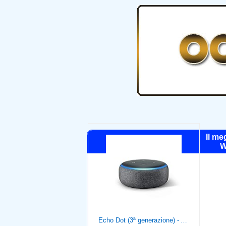
Il me
W
Echo Dot (3ª generazione) - Altoparlante intelligente con integrazione Alexa - Tessuto antracite