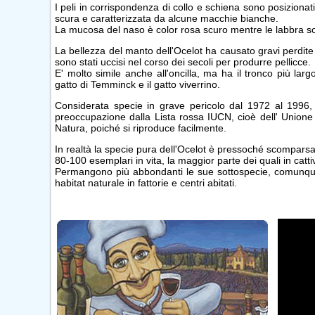
I peli in corrispondenza di collo e schiena sono posizionati 
scura e caratterizzata da alcune macchie bianche.
La mucosa del naso è color rosa scuro mentre le labbra so
La bellezza del manto dell'Ocelot ha causato gravi perdite tr
sono stati uccisi nel corso dei secoli per produrre pellicce.
E' molto simile anche all'oncilla, ma ha il tronco più largo
gatto di Temminck e il gatto viverrino.
Considerata specie in grave pericolo dal 1972 al 1996,
preoccupazione dalla Lista rossa IUCN, cioè dell' Unione
Natura, poiché si riproduce facilmente.
In realtà la specie pura dell'Ocelot è pressoché scomparsa: 
80-100 esemplari in vita, la maggior parte dei quali in cattiv
Permangono più abbondanti le sue sottospecie, comunque
habitat naturale in fattorie e centri abitati.