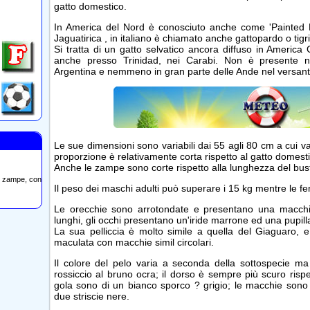
gatto domestico.
In America del Nord è conosciuto anche come 'Painted 
Jaguatirica , in italiano è chiamato anche gattopardo o tigri
Si tratta di un gatto selvatico ancora diffuso in Americ
anche presso Trinidad, nei Carabi. Non è presente 
Argentina e nemmeno in gran parte delle Ande nel versant
Le sue dimensioni sono variabili dai 55 agli 80 cm a cui 
proporzione è relativamente corta rispetto al gatto domest
Anche le zampe sono corte rispetto alla lunghezza del bus
tro zampe, con
Il peso dei maschi adulti può superare i 15 kg mentre le f
Le orecchie sono arrotondate e presentano una macchia 
lunghi, gli occhi presentano un'iride marrone ed una pupill
La sua pelliccia è molto simile a quella del Giaguaro, 
maculata con macchie simil circolari.
Il colore del pelo varia a seconda della sottospecie ma 
rossiccio al bruno ocra; il dorso è sempre più scuro rispett
gola sono di un bianco sporco ? grigio; le macchie sono
due striscie nere.