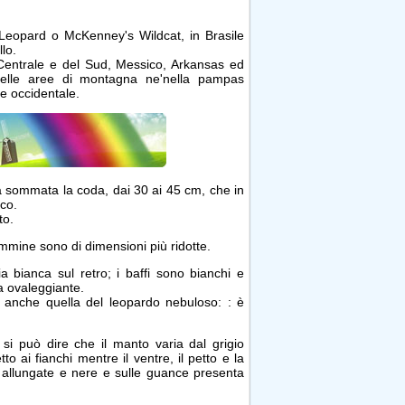
Leopard o McKenney's Wildcat, in Brasile
llo.
a Centrale e del Sud, Messico, Arkansas ed
nelle aree di montagna ne'nella pampas
e occidentale.
va sommata la coda, dai 30 ai 45 cm, che in
ico.
to.
emmine sono di dimensioni più ridotte.
bianca sul retro; i baffi sono bianchi e
a ovaleggiante.
e anche quella del leopardo nebuloso: : è
si può dire che il manto varia dal grigio
o ai fianchi mentre il ventre, il petto e la
 allungate e nere e sulle guance presenta