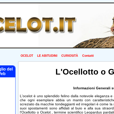
OCELOT
LE ABITUDINI
CURIOSITÀ
Contatti
glio del
L'Ocellotto o 
eb
Informazioni Generali s
L'ocelot è uno splendido felino dalla notevole eleganza e
che ogni esemplare abbia un manto con caratteristich
screziato da macchie tondeggianti ed irregolari è come la ma
suoi spostamenti sono affidati al buio e alla sua straordi
l'Ocellotto o Ocelot , termine scientifico Leopardus pardali