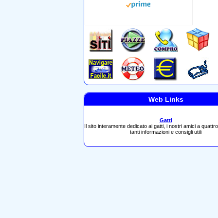
Web Links
Gatti
Il sito interamente dedicato ai gatti, i nostri amici a quat
tanti informazioni e consigli utili